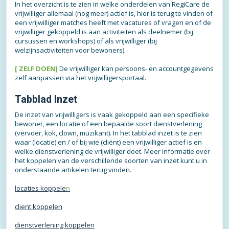
In het overzicht is te zien in welke onderdelen van RegiCare de
vrijwilliger allemaal (nog meer) actief is, hier is terug te vinden of
een vrijwilliger matches heeft met vacatures of vragen en of de
vrijwilliger gekoppeld is aan activiteiten als deelnemer (bij
cursussen en workshops) of als vrijwilliger (bij
welzijnsactiviteiten voor bewoners).
[ ZELF DOEN]
De vrijwilliger kan persoons- en accountgegevens
zelf aanpassen via het vrijwilligersportaal.
Tabblad Inzet
De inzet van vrijwilligers is vaak gekoppeld aan een specifieke
bewoner, een locatie of een bepaalde soort dienstverlening
(vervoer, kok, clown, muzikant). In het tabblad inzet is te zien
waar (locatie) en / of bij wie (cliënt) een vrijwilliger actief is en
welke dienstverlening de vrijwilliger doet. Meer informatie over
het koppelen van de verschillende soorten van inzet kunt u in
onderstaande artikelen terug vinden.
locaties koppele
n
client koppelen
dienstverlening koppelen