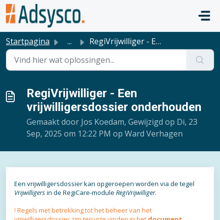
Doorgaan naar hoofdinhoud
Startpagina
...
RegiVrijwilliger - Een vrijwilligersdossier onderhouden
RegiVrijwilliger - Een
vrijwilligersdossier onderhouden
Gemaakt door Jos Koedam, Gewijzigd op Di, 23
Sep, 2025 om 12:22 PM op Ward Verhagen
Een vrijwilligersdossier kan opgeroepen worden via de tegel
Vrijwilligers
in de RegiCare-module
RegiVrijwilliger
.
! Regels met betrekking tot het beheer van het
vrijwilligersdossier zijn terug te vinden in het
document