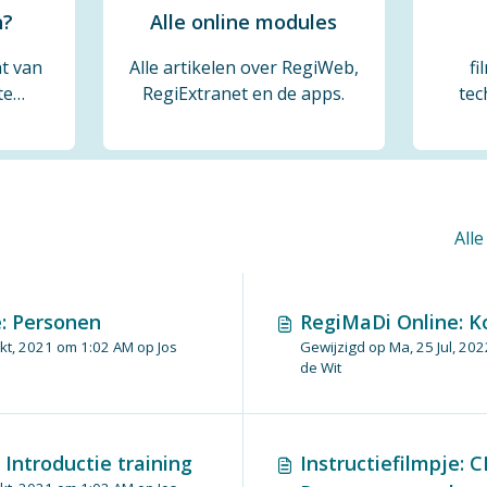
n?
Alle online modules
t van
Alle artikelen over RegiWeb,
fi
te
RegiExtranet en de apps.
tec
Care.
All
: Personen
RegiMaDi Online: K
om 1:02 AM op Jos
Gewijzigd op Ma, 25 Jul, 20
de Wit
 Introductie training
Instructiefilmpje: 