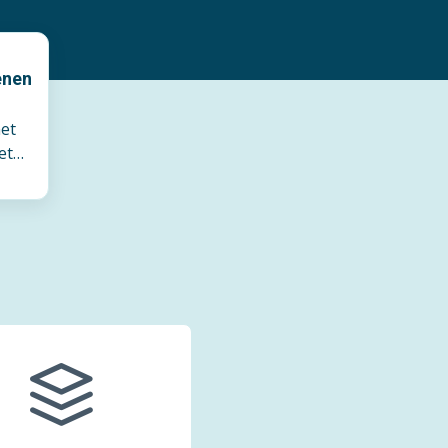
enen
et
et
icke