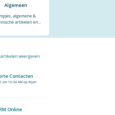
Algemeen
lmpjes, algemene &
hnische artikelen en
nieuws.
e artikelen weergeven
orte Contacten
22 om 10:34 AM op Arjan
CRM Online