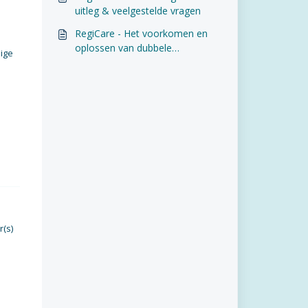
uitleg & veelgestelde vragen
RegiCare - Het voorkomen en
oplossen van dubbele
ige
persoonskaarten
r(s)