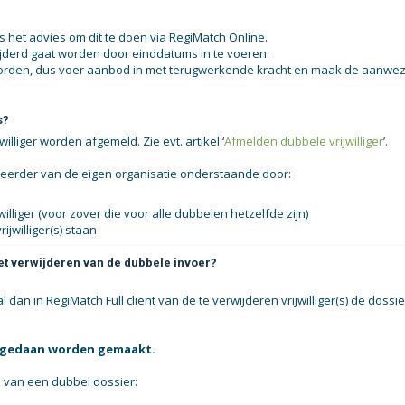
s het advies om dit te doen via RegiMatch Online.
ijderd gaat worden door einddatums in te voeren.
t worden, dus voer aanbod in met terugwerkende kracht en maak de aanwez
s?
liger worden afgemeld. Zie evt. artikel ‘
Afmelden dubbele vrijwilliger
’.
eerder van de eigen organisatie onderstaande door:
liger (voor zover die voor alle dubbelen hetzelfde zijn)
jwilliger(s) staan
et verwijderen van de dubbele invoer?
dan in RegiMatch Full client van de te verwijderen vrijwilliger(s) de dossie
ongedaan worden gemaakt.
n van een dubbel dossier: