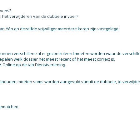
evens?
t. het verwijderen van de dubbele invoer?
van één en dezelfde vrijwilliger meerdere keren zijn vastgelegd.
unnen verschillen zal er gecontroleerd moeten worden waar de verschill
bepalen welk dossier het meest recent of het meest correct is.
 Online op de tab Dienstverlening.
 behouden moeten soms worden aangevuld vanuit de dubbele, te verwijde
 gematched