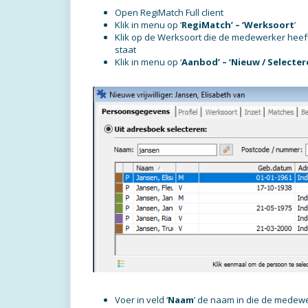
Open RegiMatch Full client
Klik in menu op ‘
RegiMatch’ – ‘Werksoort
’
Klik op de Werksoort die de medewerker heeft 
staat
Klik in menu op ‘
Aanbod’ – ‘Nieuw / Selecte
Voer in veld ‘
Naam
’ de naam in die de medew