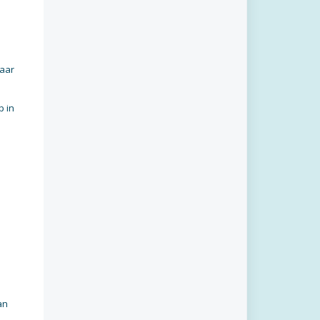
maar
p in
an