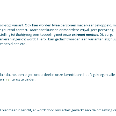
ddyzorg
variant. Ook hier worden twee personen met elkaar gekoppeld, 
ngdurend contact. Daarnaast kunnen er meerdere vrijwilligers per vraag
elling tot
Buddyzorg
een koppeling met onze
extranet module
.
Dit zorgt
nieren ingericht wordt. Hierbij kan gedacht worden aan varianten als; hul
ner/client, etc. .
air dat het een eigen onderdeel in onze kennisbank heeft gekregen, alle
en
hier
terug te vinden.
l niet meer ingericht, er wordt door ons actief gewerkt aan de omzetting v