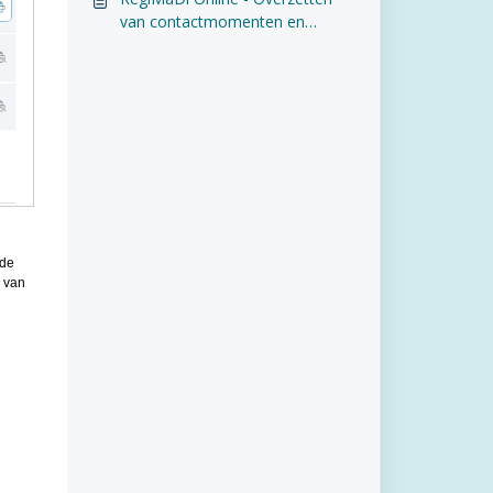
van contactmomenten en
metingen naar een andere klant
 de
n van