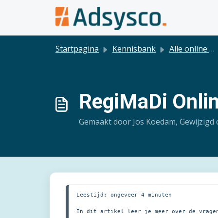
Doorgaan naar hoofdinhoud
Startpagina
Kennisbank
Alle online modules
RegiMaDi Onlin
Gemaakt door Jos Koedam, Gewijzigd 
Leestijd: ongeveer 4 minuten

In dit artikel leer je meer over de vrage