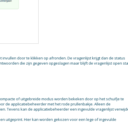
invullen door te klikken op afronden. De vragenlijst krijgt dan de status
ntwoorden die zijn gegeven opgeslagen maar blijft de vragenlijst open s
 compacte of uitgebreide modus worden bekeken door op het schuifje te
or de applicatiebeheerder met het rode prullenbakje. Alleen de
 zien. Tevens kan de applicatiebeheerder een ingevulde vragenlijst verwij
rden uitgeprint. Hier kan worden gekozen voor een lege of ingevulde