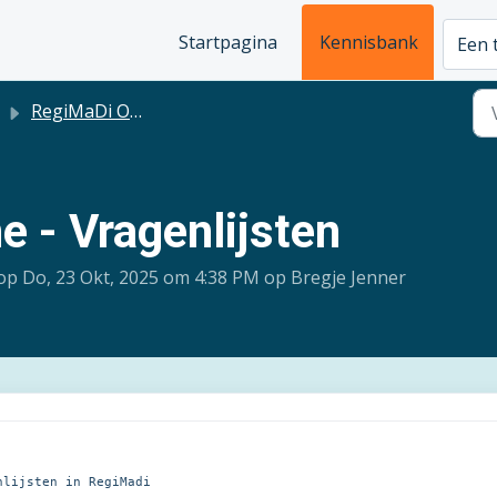
Startpagina
Kennisbank
Een 
RegiMaDi Online
e - Vragenlijsten
op Do, 23 Okt, 2025 om 4:38 PM op Bregje Jenner
nlijsten in RegiMadi 