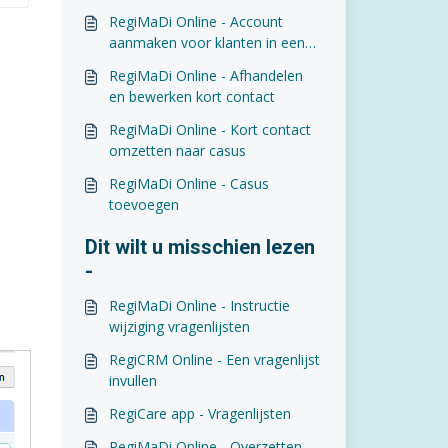
RegiMaDi Online - Account
aanmaken voor klanten in een
casus
RegiMaDi Online - Afhandelen
en bewerken kort contact
RegiMaDi Online - Kort contact
omzetten naar casus
RegiMaDi Online - Casus
toevoegen
Dit wilt u misschien lezen
-
RegiMaDi Online - Instructie
wijziging vragenlijsten
RegiCRM Online - Een vragenlijst
invullen
RegiCare app - Vragenlijsten
RegiMaDi Online - Overzetten