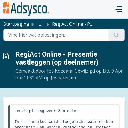
Doorgaan naar hoofdinhoud
Startpagina
...
RegiAct Online - Presentie vastleggen (op deelnemer)
RegiAct Online - Presentie
vastleggen (op deelnemer)
Gemaakt door Jos Koedam, Gewijzigd op Do, 9 Apr
om 11:32 AM op Jos Koedam
Leestijd: ongeveer 2 minuten

In dit artikel wordt toegelicht waar en hoe 
presentie kan worden vastgelegd in RegiAct 