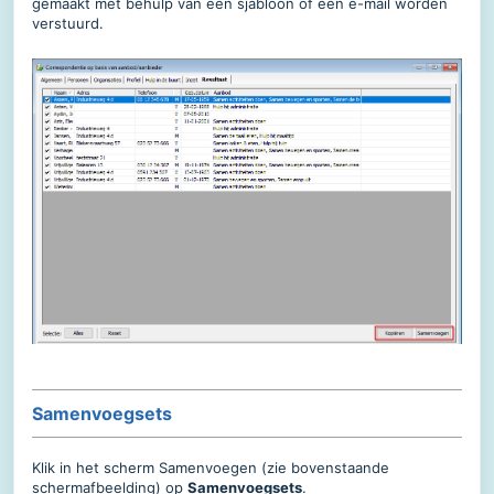
gemaakt met behulp van een sjabloon of een e-mail worden
verstuurd.
Samenvoegsets
Klik in het scherm Samenvoegen
(zie bovenstaande
schermafbeelding)
op
Samenvoegsets
.