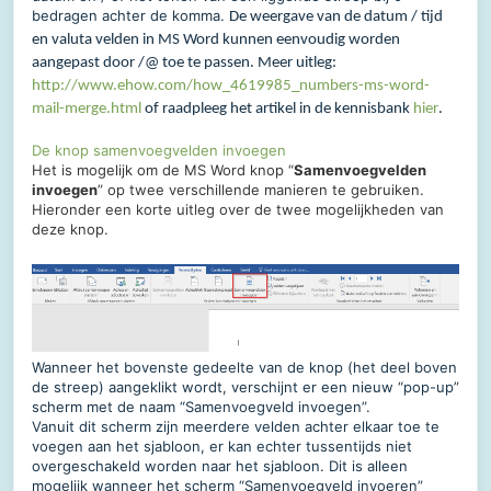
bedragen achter de komma.
De weergave van de datum / tijd
en valuta velden in MS Word kunnen eenvoudig worden
aangepast door /@ toe te passen. Meer uitleg:
http://www.ehow.com/how_4619985_numbers-ms-word-
mail-merge.html
of raadpleeg het artikel in de kennisbank
hier
.
De knop samenvoegvelden invoegen
Het is mogelijk om de MS Word knop “
Samenvoegvelden
invoegen
” op twee verschillende manieren te gebruiken.
Hieronder een korte uitleg over de twee mogelijkheden van
deze knop.
Wanneer het bovenste gedeelte van de knop (het deel boven
de streep) aangeklikt wordt, verschijnt er een nieuw “pop-up”
scherm met de naam “Samenvoegveld invoegen”.
Vanuit dit scherm zijn meerdere velden achter elkaar toe te
voegen aan het sjabloon, er kan echter tussentijds niet
overgeschakeld worden naar het sjabloon. Dit is alleen
mogelijk wanneer het scherm “Samenvoegveld invoeren”