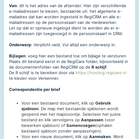
Van
: dit is het adres van de afzender. Hier zijn verschillende
e-mailadressen te kiezen, bestaande uit: het algemene e-
mailadres dat kan worden ingesteld in RegiCRM en alle e-
mailadressen op de persoonskaart van de medewerker.
Let op dat er opnieuw ingelogd dient te worden als er e-
mailadressen zijn toegevoegd in de persoonskaart in CRM.
Onderwerp
: Verplicht veld. Vul altijd een onderwerp in.
Bijlagen
: voeg hier een bestand toe om bijlage te versturen.
Plaats dit bestand eerst in de RegiCare folder, bijvoorbeeld in
de documentenfolder van RegiCRM op de
R schijf
.
De R schijf is te bereiken door via
https://hosting.regicare.nl
te kiezen voor Verkenner.
Correspondentie per brief
Voor een bestaand document, klik op
Gebruik
sjabloon
. De map met bestaande sjablonen wordt
geopend met het mapicoontje. Selecteer het juiste
bestand en klik vervolgens op
Aanpassen
(voor
bewerken sjabloon) of
Samenvoegen
(ophalen
bestaand sjabloon zonder aanpassingen).
Voor een nieuw document, klik op
Aanmaken
. Word