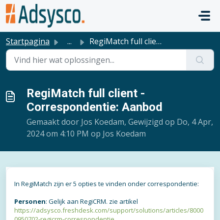
Doorgaan naar hoofdinhoud
Startpagina
...
RegiMatch full client - Correspondentie: Aanbod
RegiMatch full client -
Correspondentie: Aanbod
Gemaakt door Jos Koedam, Gewijzigd op Do, 4 Apr,
2024 om 4:10 PM op Jos Koedam
In RegiMatch zijn er 5 opties te vinden onder correspondentie:
Personen
: Gelijk aan RegiCRM. zie artikel
https://adsysco.freshdesk.com/support/solutions/articles/8000
0950702-regicrm-correspondentie