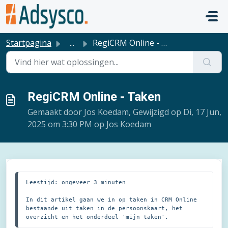
Doorgaan naar hoofdinhoud
Startpagina
...
RegiCRM Online - Taken
RegiCRM Online - Taken
Gemaakt door Jos Koedam, Gewijzigd op Di, 17 Jun,
2025 om 3:30 PM op Jos Koedam
Leestijd: ongeveer 3 minuten

In dit artikel gaan we in op taken in CRM Online 
bestaande uit taken in de persoonskaart, het 
overzicht en het onderdeel 'mijn taken'.