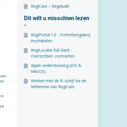
RegiCare – RegiAudit
Dit wilt u misschien lezen
-
RegiPortal 1.0 - Portrettengalerij
inschakelen
RegiLocatie full client -
Overzichten: contracten
Apple ondersteuning (iOS &
MacOS)
eren
Werken met de R: schijf via de
een
Verkenner van RegiCare
is
o
eze