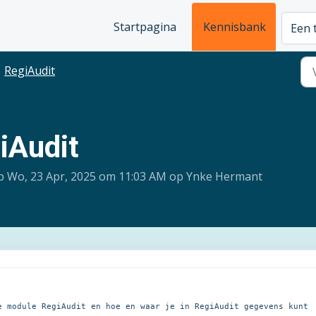
Startpagina
Kennisbank
Een 
RegiAudit
iAudit
p Wo, 23 Apr, 2025 om 11:03 AM op Ynke Hermant
e module RegiAudit en hoe en waar je in RegiAudit gegevens kunt 