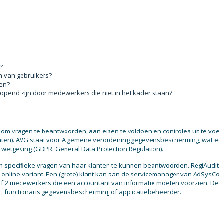
?
n van gebruikers?
pen?
pend zijn door medewerkers die niet in het kader staan?
 is om vragen te beantwoorden, aan eisen te voldoen en controles uit te vo
rechten). AVG staat voor Algemene verordening gegevensbescherming, wat 
 wetgeving (GDPR: General Data Protection Regulation).
 om specifieke vragen van haar klanten te kunnen beantwoorden. RegiAudit 
een online-variant. Een (grote) klant kan aan de servicemanager van AdSysC
 of 2 medewerkers die een accountant van informatie moeten voorzien. D
r, functionaris gegevensbescherming of applicatiebeheerder.