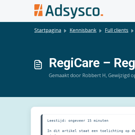
Doorgaan naar hoofdinhoud
Startpagina
Kennisbank
Full clients
RegiCare – Reg
Gemaakt door Robbert H, Gewijzigd o
Leestijd: ongeveer 15 minuten
In dit artikel staat een toelichting op d