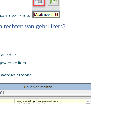
.b.v. deze knop:
n rechten van gebruikers?
atie de rol
 gewenste item
r worden getoond