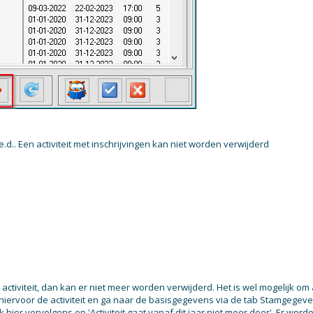
 e.d.. Een activiteit met inschrijvingen kan niet worden verwijderd
n activiteit, dan kan er niet meer worden verwijderd. Het is wel mogelijk om
n hiervoor de activiteit en ga naar de basisgegevens via de tab Stamgegev
k hier vervolgens op 'Activiteit gaat vanaf dit jaar niet meer door'. Er word