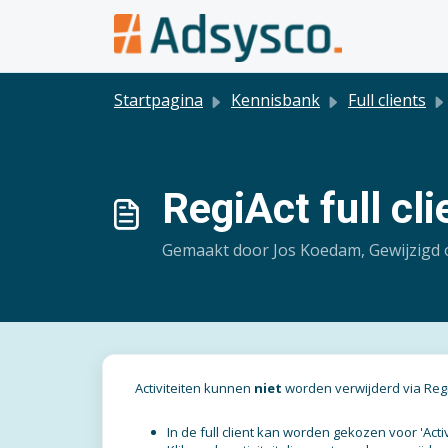
Doorgaan naar hoofdinhoud
Startpagina
Kennisbank
Full clients
RegiAct full cli
Gemaakt door Jos Koedam, Gewijzigd 
Activiteiten kunnen
niet
worden verwijderd via RegiAct
In de full client kan worden gekozen voor 'Activ