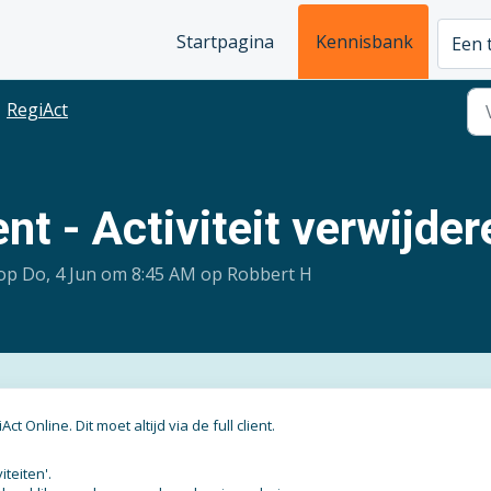
Startpagina
Kennisbank
Een 
RegiAct
ent - Activiteit verwijde
op Do, 4 Jun om 8:45 AM op Robbert H
 Online. Dit moet altijd via de full client.
iteiten'.