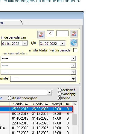
rd en klik vervolgens op de rode min onderin.