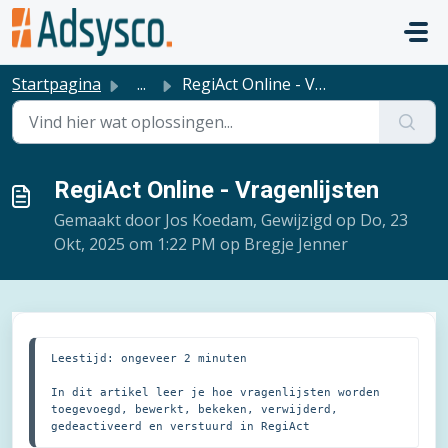
Doorgaan naar hoofdinhoud
Startpagina
...
RegiAct Online - Vragenlijsten
RegiAct Online - Vragenlijsten
Gemaakt door Jos Koedam, Gewijzigd op Do, 23
Okt, 2025 om 1:22 PM op Bregje Jenner
Leestijd: ongeveer 2 minuten

In dit artikel leer je hoe vragenlijsten worden 
toegevoegd, bewerkt, bekeken, verwijderd, 
gedeactiveerd en verstuurd in RegiAct 