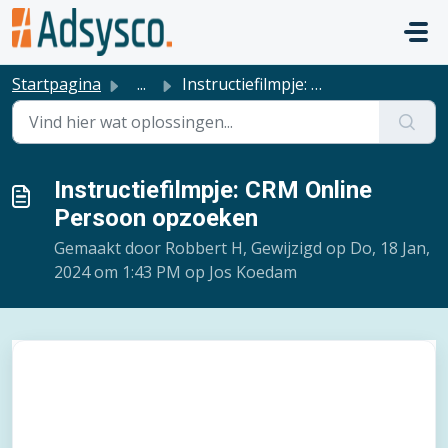
Doorgaan naar hoofdinhoud
Startpagina
...
Instructiefilmpje: CRM Online Persoon opzoeken
Instructiefilmpje: CRM Online
Persoon opzoeken
Gemaakt door Robbert H, Gewijzigd op Do, 18 Jan,
2024 om 1:43 PM op Jos Koedam