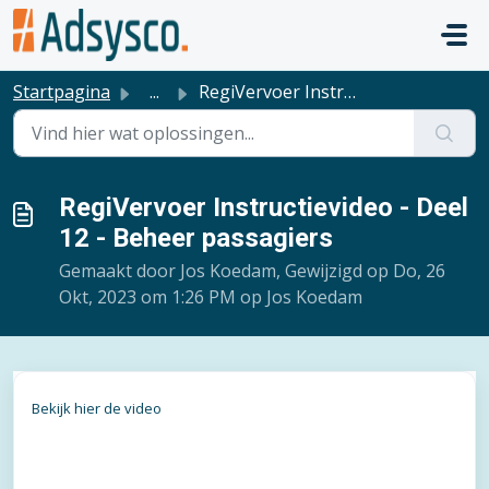
Doorgaan naar hoofdinhoud
Startpagina
...
RegiVervoer Instructievideo - Deel 12 - Beheer passagiers
RegiVervoer Instructievideo - Deel
12 - Beheer passagiers
Gemaakt door Jos Koedam, Gewijzigd op Do, 26
Okt, 2023 om 1:26 PM op Jos Koedam
Bekijk hier de video