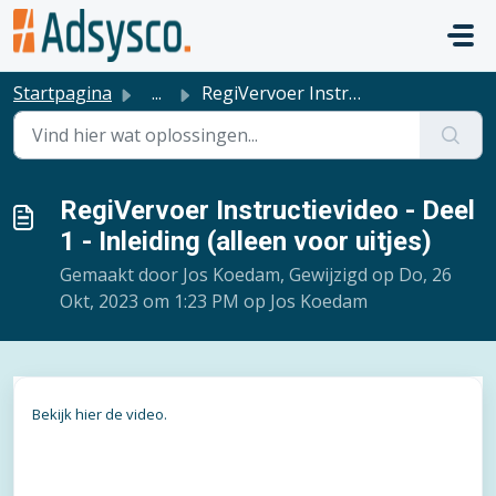
Doorgaan naar hoofdinhoud
Startpagina
...
RegiVervoer Instructievideo - Deel 1 - Inleiding (alleen ...
RegiVervoer Instructievideo - Deel
1 - Inleiding (alleen voor uitjes)
Gemaakt door Jos Koedam, Gewijzigd op Do, 26
Okt, 2023 om 1:23 PM op Jos Koedam
Bekijk hier de video.