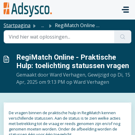
Doorgaan naar hoofdinhoud
Startpagina
...
RegiMatch Online - Praktische Hulp: toelichting statussen...
RegiMatch Online - Praktische
Hulp: toelichting statussen vragen
Gemaakt door Ward Verhagen, Gewijzigd op Di, 15
Apr, 2025 om 9:13 PM op Ward Verhagen
De vragen binnen de praktische hulp in RegiMatch kennen
verschillende statussen. Aan de status is te zien welke acties
met betrekking tot de vraag er reeds genomen zijn en/of nog
genomen moeten worden. Onder de afbeelding worden de
statussen één voor één toegelicht.